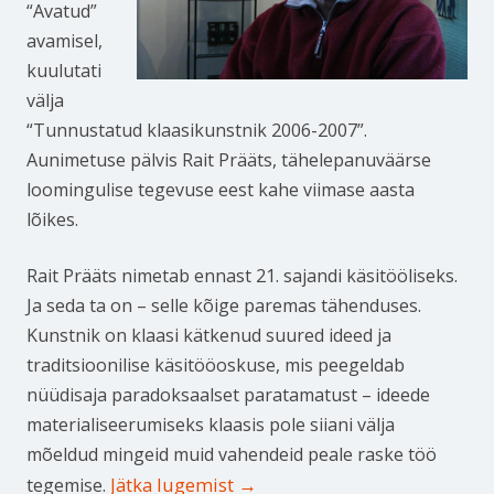
“Avatud”
avamisel,
kuulutati
välja
“Tunnustatud klaasikunstnik 2006-2007”.
Aunimetuse pälvis Rait Prääts, tähelepanuväärse
loomingulise tegevuse eest kahe viimase aasta
lõikes.
Rait Prääts nimetab ennast 21. sajandi käsitööliseks.
Ja seda ta on – selle kõige paremas tähenduses.
Kunstnik on klaasi kätkenud suured ideed ja
traditsioonilise käsitööoskuse, mis peegeldab
nüüdisaja paradoksaalset paratamatust – ideede
materialiseerumiseks klaasis pole siiani välja
mõeldud mingeid muid vahendeid peale raske töö
Jätka lugemist
→
tegemise.