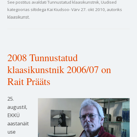
See postitus avaldati
Tunnustatud klaasikunstnik
,
Uudised
kategoorias siltidega
Kai Kiudsoo- Värv
27. okt 2010
, autoriks
klaasikunst
.
2008 Tunnustatud
klaasikunstnik 2006/07 on
Rait Prääts
25.
augustil,
EKKÜ
aastanäit
use