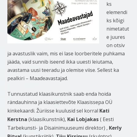
ks
elemendi
ks kõigi
nimetatut
e juures
on otsiv
ja avastuslik vaim, mis ei lase loorberitele puhkama
jääda, vaid sunnib iseend ikka uuesti leiutama,
avastama uusi teeradu ja olemise viise. Sellest ka
pealkiri – Maadeavastajad.
Tunnustatud klaasikunstnik saab enda hoida
rändauhinna ja klaasiettevõte Klaasissepa OÜ
Kati
kinkekaardi. Žüriisse kuulusid sel korral
Kerstna
Kai Lobjakas
(klaasikunstnik),
( Eesti
Kerly
Tarbekunsti- ja Disainimuuseumi direktor) ,
Ritval
Tiiu Kirsipuu
(kunstikriitik),
(skulptor),