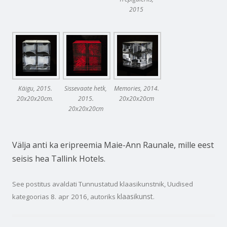
2015
Käigu, 2015.
Sissevaate hetk,
Memories, 2014.
20x20x20cm.
2015.
20x20x20cm
20x20x20cm
Välja anti ka eripreemia Maie-Ann Raunale, mille eest
seisis hea Tallink Hotels.
See postitus avaldati
Tunnustatud klaasikunstnik
,
Uudised
klaasikunst
kategoorias
8. apr 2016
, autoriks
.