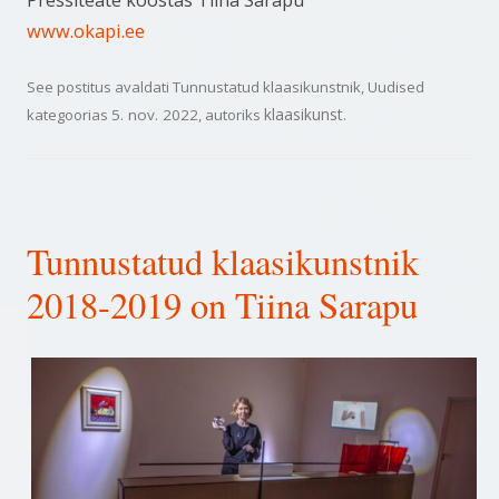
Pressiteate koostas Tiina Sarapu
www.okapi.ee
See postitus avaldati
Tunnustatud klaasikunstnik
,
Uudised
klaasikunst
kategoorias
5. nov. 2022
, autoriks
.
Tunnustatud klaasikunstnik
2018-2019 on Tiina Sarapu