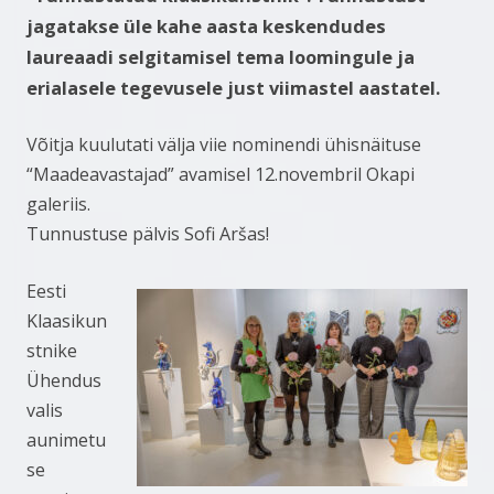
jagatakse üle kahe aasta keskendudes
laureaadi selgitamisel tema loomingule ja
erialasele tegevusele just viimastel aastatel.
Võitja kuulutati välja viie nominendi ühisnäituse
“Maadeavastajad” avamisel 12.novembril Okapi
galeriis.
Tunnustuse pälvis Sofi Aršas!
Eesti
Klaasikun
stnike
Ühendus
valis
aunimetu
se