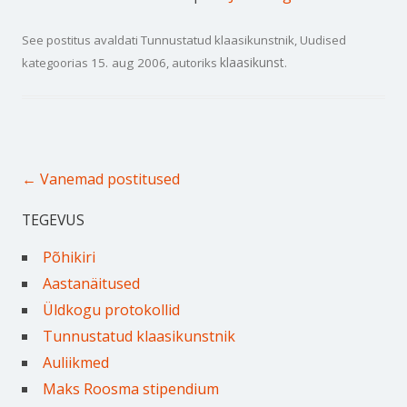
See postitus avaldati
Tunnustatud klaasikunstnik
,
Uudised
klaasikunst
kategoorias
15. aug 2006
, autoriks
.
Postituste töölaud
←
Vanemad postitused
TEGEVUS
Põhikiri
Aastanäitused
Üldkogu protokollid
Tunnustatud klaasikunstnik
Auliikmed
Maks Roosma stipendium