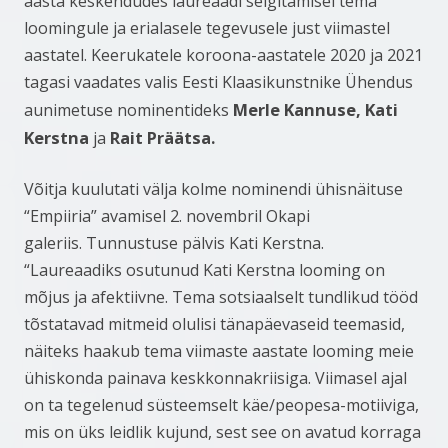
aasta keskendudes laureaadi selgitamisel tema
loomingule ja erialasele tegevusele just viimastel
aastatel. Keerukatele koroona-aastatele 2020 ja 2021
tagasi vaadates valis Eesti Klaasikunstnike Ühendus
Merle Kannuse, Kati
aunimetuse nominentideks
Kerstna
Rait Präätsa.
ja
Võitja kuulutati välja kolme nominendi ühisnäituse
“Empiiria” avamisel 2. novembril Okapi
galeriis. Tunnustuse pälvis Kati Kerstna.
“Laureaadiks osutunud Kati Kerstna looming on
mõjus ja afektiivne. Tema sotsiaalselt tundlikud tööd
tõstatavad mitmeid olulisi tänapäevaseid teemasid,
näiteks haakub tema viimaste aastate looming meie
ühiskonda painava keskkonnakriisiga. Viimasel ajal
on ta tegelenud süsteemselt käe/peopesa-motiiviga,
mis on üks leidlik kujund, sest see on avatud korraga