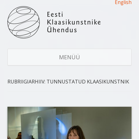
English
Eesti Klaasikunstnike Ühendus
Estonian Glass Artists' Union
LI
S
MENÜÜ
JU
RUBRIIGIARHIIV:
TUNNUSTATUD KLAASIKUNSTNIK