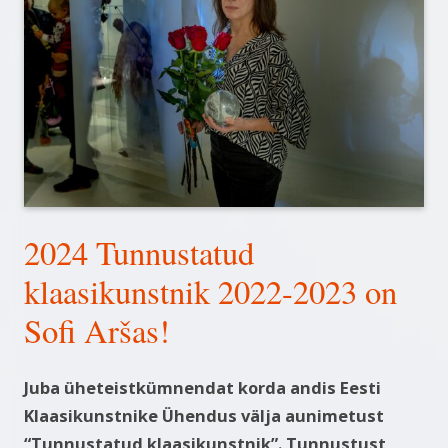
2024 Tunnustatud
klaasikunstnik 2022-2023 on
Sofi Aršas!
Juba üheteistkümnendat korda andis Eesti
Klaasikunstnike Ühendus välja aunimetust
“Tunnustatud klaasikunstnik”. Tunnustust