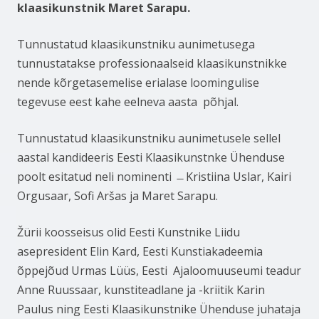
klaasikunstnik Maret Sarapu.
Tunnustatud klaasikunstniku aunimetusega
tunnustatakse professionaalseid klaasikunstnikke
nende kõrgetasemelise erialase loomingulise
tegevuse eest kahe eelneva aasta põhjal.
Tunnustatud klaasikunstniku aunimetusele sellel
aastal kandideeris Eesti Klaasikunstnke Ühenduse
poolt esitatud neli nominenti ̶ Kristiina Uslar, Kairi
Orgusaar, Sofi Aršas ja Maret Sarapu.
Žürii koosseisus olid Eesti Kunstnike Liidu
asepresident Elin Kard, Eesti Kunstiakadeemia
õppejõud Urmas Lüüs, Eesti Ajaloomuuseumi teadur
Anne Ruussaar, kunstiteadlane ja -kriitik Karin
Paulus ning Eesti Klaasikunstnike Ühenduse juhataja