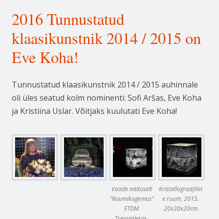
2016 Tunnustatud
klaasikunstnik 2014 / 2015 on
Eve Koha!
Tunnustatud klaasikunstnik 2014 / 2015 auhinnale
oli üles seatud kolm nominenti: Sofi Aršas, Eve Koha
ja Kristiina Uslar. Võitjaks kuulutati Eve Koha!
Vaade näituselt
Kristallograafilin
“Ruumikogemus”
e ruum, 2015.
ETDM
20x20x20cm
Trepigaleriis,