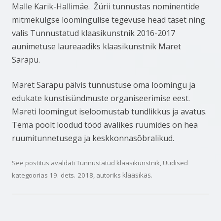
Malle Karik-Hallimäe. Žürii tunnustas nominentide
mitmekülgse loomingulise tegevuse head taset ning
valis Tunnustatud klaasikunstnik 2016-2017
aunimetuse laureaadiks klaasikunstnik Maret
Sarapu.
Maret Sarapu pälvis tunnustuse oma loomingu ja
edukate kunstisündmuste organiseerimise eest.
Mareti loomingut iseloomustab tundlikkus ja avatus.
Tema poolt loodud tööd avalikes ruumides on hea
ruumitunnetusega ja keskkonnasõbralikud.
See postitus avaldati
Tunnustatud klaasikunstnik
,
Uudised
klaasikas
kategoorias
19. dets. 2018
, autoriks
.