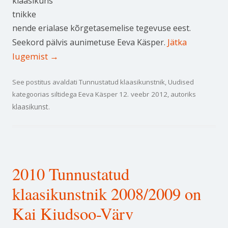
klaasikuns
tnikke
nende erialase kõrgetasemelise tegevuse eest.
Jätka
Seekord pälvis aunimetuse Eeva Käsper.
lugemist
→
See postitus avaldati
Tunnustatud klaasikunstnik
,
Uudised
kategoorias siltidega
Eeva Käsper
12. veebr 2012
, autoriks
klaasikunst
.
2010 Tunnustatud
klaasikunstnik 2008/2009 on
Kai Kiudsoo-Värv