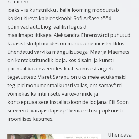
nominent
ideks viis kunstnikku , kelle looming moodustab
kokku kireva kaleidoskoobi: Sofi Aršase tööd
põimivad autobiograafilisi lugusid
maailmapoliitikaga; Aleksandra Ehrensvärdi puhutud
klaasist skulptuurides on manuaalne meisterliklus
ühendatud värvika mängulisusega; Maarja Mäemets
on kontekstitundlik looja, kes disaini ja kunsti
piirimail balansseerides leiab vaimsust argielu
tegevustest; Maret Sarapu on üks meie edukamaid
tegijaid monumentaalkunsti vallas, ent samavõrd
võimekas ka intiimsete väikevormide ja
kontseptuaalsete installatsioonide loojana; Eili Soon
serveerib varajasi lapsepõlvemälestusi popkunsti
iroonilises kastmes.
Ühendava