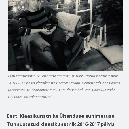
Eesti Klaasikunstnike Ühenduse aunimetuse Tunnustatud klaasikunstnik
2016-2017 pälvis klaasikunstnik Maret Sarapu. Nominentide õnnitlemine
ja aunimetuse üleandmine toimus 18. detsembril Eesti Klaasikunstnike
Ühenduse aastalõpuüritusel.
Eesti Klaasikunstnike Ühenduse aunimetuse
Tunnustatud klaasikunstnik 2016-2017 pälvis