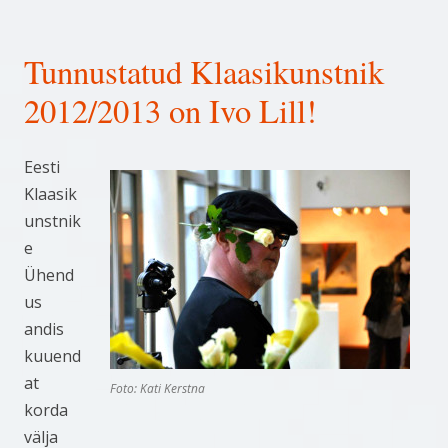
Tunnustatud Klaasikunstnik
2012/2013 on Ivo Lill!
Eesti
Klaasik
unstnik
e
Ühend
us
andis
kuuend
at
Foto: Kati Kerstna
korda
välja