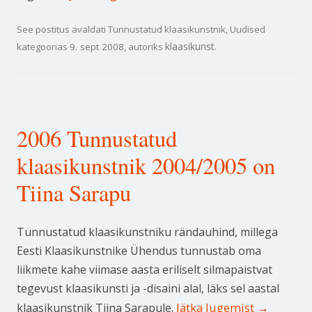
See postitus avaldati
Tunnustatud klaasikunstnik
,
Uudised
klaasikunst
kategoorias
9. sept 2008
, autoriks
.
2006 Tunnustatud
klaasikunstnik 2004/2005 on
Tiina Sarapu
Tunnustatud klaasikunstniku rändauhind, millega
Eesti Klaasikunstnike Ühendus tunnustab oma
liikmete kahe viimase aasta eriliselt silmapaistvat
tegevust klaasikunsti ja -disaini alal, läks sel aastal
Jätka lugemist
→
klaasikunstnik Tiina Sarapule.