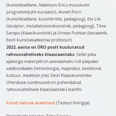
(kunstiteadlane, Adamson-Ericu muuseumi
programmijuht-kuraator), Anneli Porri
(kunstiteadlane, kunstikriitik, pedagoog), Elo Liiv
(skulptor, installatsioonikunstnik, pedagoog), Tiina
Sarapu (klaasikunstnik) ja Urmas Puhkan (keraamik,
Eesti Kunstiakadeemia professor).
2022. aasta on ÜRO poolt kuulutatud
rahvusvaheliseks klaasiaastaks
. Sellel pika
ajalooga materjalil on asendamatu roll paljudes
valdkondades (tehnoloogia, majandus, keskkond,
kultuur, meditsiin jne). Eesti Klaasikunstnike
Ühenduse sündmused on pühendatud
rahvusvahelisele klaasiaastale.Lisainfo:
Fotod näituse avamisest
(Temuri Hvingija)