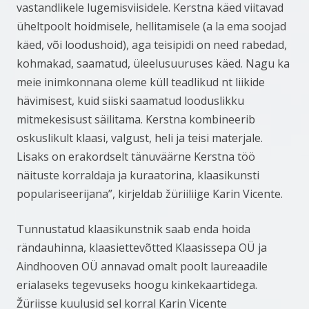
vastandlikele lugemisviisidele. Kerstna käed viitavad
üheltpoolt hoidmisele, hellitamisele (a la ema soojad
käed, või loodushoid), aga teisipidi on need rabedad,
kohmakad, saamatud, üleelusuuruses käed. Nagu ka
meie inimkonnana oleme küll teadlikud nt liikide
hävimisest, kuid siiski saamatud looduslikku
mitmekesisust säilitama. Kerstna kombineerib
oskuslikult klaasi, valgust, heli ja teisi materjale.
Lisaks on erakordselt tänuväärne Kerstna töö
näituste korraldaja ja kuraatorina, klaasikunsti
populariseerijana”, kirjeldab žüriiliige Karin Vicente.
Tunnustatud klaasikunstnik saab enda hoida
rändauhinna, klaasiettevõtted Klaasissepa OÜ ja
Aindhooven OÜ annavad omalt poolt laureaadile
erialaseks tegevuseks hoogu kinkekaartidega.
Žüriisse kuulusid sel korral Karin Vicente