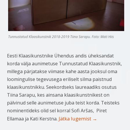
Tunnustatud Klaasikunstnik 2018-2019 Tiina Sarapu. Foto: Mati Hiis
Eesti Klaasikunstnike Ühendus andis üheksandat
korda välja aunimetuse Tunnustatud Klaasikunstnik,
millega pärjatakse viimase kahe aasta jooksul oma
loomingulise tegevusega eriliselt silma paistnud
klaasikunstnikku. Seekordseks laureaadiks osutus
Tiina Sarapu, kes ainsana klaasikunstnikest on
pälvinud selle aunimetuse juba teist korda. Teisteks
nominentideks olid sel korral Sofi Aršas, Piret
Jätka lugemist
→
Ellamaa ja Kati Kerstna.