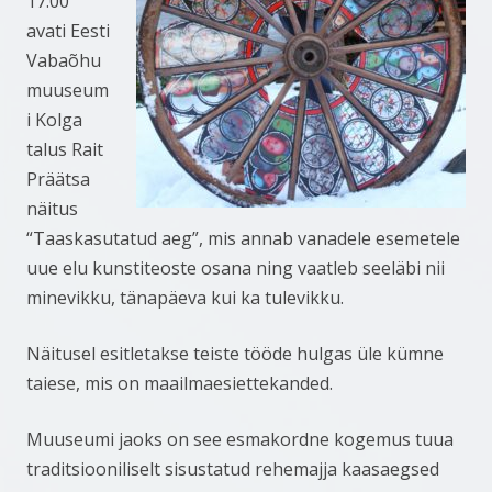
17.00
avati Eesti
Vabaõhu
muuseum
i Kolga
talus Rait
Präätsa
näitus
“Taaskasutatud aeg”, mis annab vanadele esemetele
uue elu kunstiteoste osana ning vaatleb seeläbi nii
minevikku, tänapäeva kui ka tulevikku.
Näitusel esitletakse teiste tööde hulgas üle kümne
taiese, mis on maailmaesiettekanded.
Muuseumi jaoks on see esmakordne kogemus tuua
traditsiooniliselt sisustatud rehemajja kaasaegsed