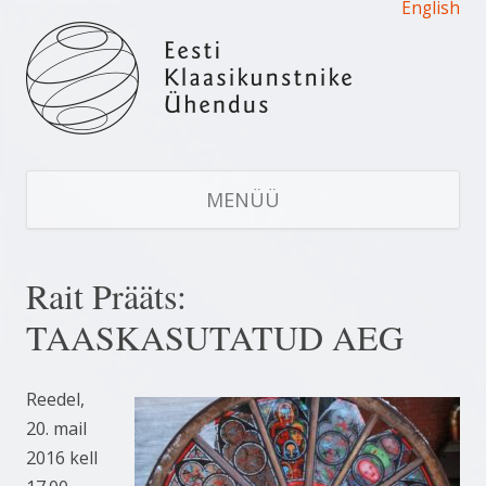
English
Eesti Klaasikunstnike Ühendus
Estonian Glass Artists' Union
LI
S
MENÜÜ
JU
Rait Prääts:
TAASKASUTATUD AEG
Reedel,
20. mail
2016 kell