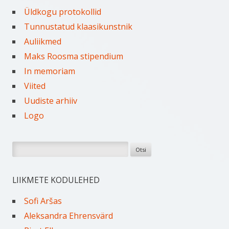
Üldkogu protokollid
Tunnustatud klaasikunstnik
Auliikmed
Maks Roosma stipendium
In memoriam
Viited
Uudiste arhiiv
Logo
Otsi:
LIIKMETE KODULEHED
Sofi Aršas
Aleksandra Ehrensvärd