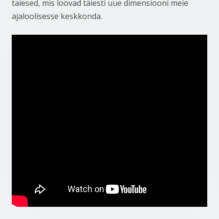
taiesed, mis loovad täiesti uue dimensiooni meie
ajaloolisesse keskkonda.