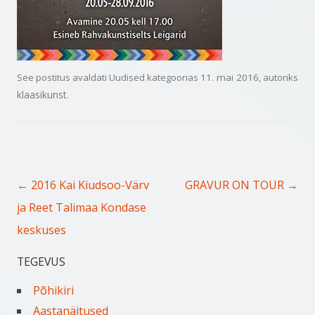
See postitus avaldati
Uudised
kategoorias
11. mai 2016
, autoriks
klaasikunst
.
Postituste töölaud
←
→
2016 Kai Kiudsoo-Värv
GRAVUR ON TOUR
ja Reet Talimaa Kondase
keskuses
TEGEVUS
Põhikiri
Aastanäitused