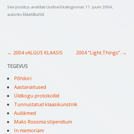
See postitus avaldati
Uudised
kategoorias
11. juuni 2004
,
klaasikunst
autoriks
.
Postituste töölaud
←
→
2004 vALGUS KLAASIS
2004 “Light.Things”.
TEGEVUS
Põhikiri
Aastanäitused
Üldkogu protokollid
Tunnustatud klaasikunstnik
Auliikmed
Maks Roosma stipendium
In memoriam