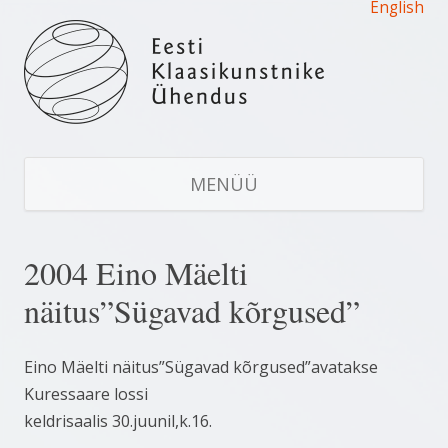
English
Eesti Klaasikunstnike Ühendus
Estonian Glass Artists' Union
LI
S
MENÜÜ
JU
2004 Eino Mäelti
näitus”Sügavad kõrgused”
Eino Mäelti näitus”Sügavad kõrgused”avatakse
Kuressaare lossi
keldrisaalis 30.juunil,k.16.