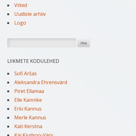
Viited
Uudiste arhiiv
Logo
Otsi:
LIIKMETE KODULEHED
Sofi Aršas
Aleksandra Ehrensvärd
Piret Ellamaa
Elle Kannike
Erki Kannus
Merle Kannus
Kati Kerstna
Kai Kiudsoo-Värv