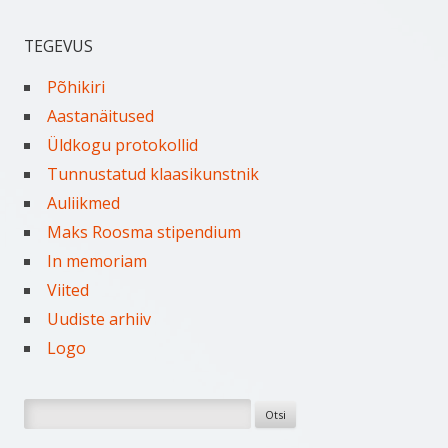
TEGEVUS
Põhikiri
Aastanäitused
Üldkogu protokollid
Tunnustatud klaasikunstnik
Auliikmed
Maks Roosma stipendium
In memoriam
Viited
Uudiste arhiiv
Logo
Otsi: