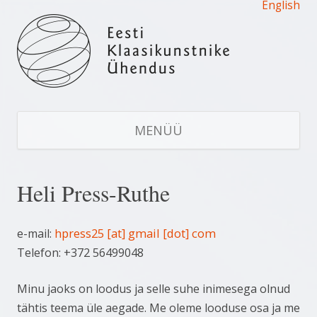
English
Eesti Klaasikunstnike Ühendus
Estonian Glass Artists' Union
LI
S
MENÜÜ
JU
Heli Press-Ruthe
hpress25 [at] gmail [dot] com
e-mail:
Telefon: +372 56499048
Minu jaoks on loodus ja selle suhe inimesega olnud
tähtis teema üle aegade. Me oleme looduse osa ja me