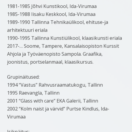
1981-1985 Jõhvi Kunstikool, Ida-Virumaa
1985-1988 Iisaku Keskkool, Ida-Virumaa
1989-1990 Tallinna Tehnikaülikool, ehituse-ja
arhitektuuri eriala
1990-1995 Tallinna Kunstiülikool, klaasikunsti eriala
2017-… Soome, Tampere, Kansalaisopiston Kurssit
Ahjola ja Työväenopisto Sampola. Graafika,
joonistus, portselanmaal, klaasikursus.
Grupinäitused:
1994 “Vastus” Rahvusraamatukogu, Tallinn
1995 Raevangla, Tallinn
2001 “Glass with care” EKA Galerii, Tallinn
2002 “Kolm naist ja värvid” Purtse Kindlus, Ida-
Virumaa
Isiknäitus: