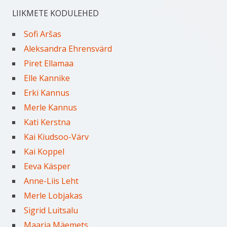
LIIKMETE KODULEHED
Sofi Aršas
Aleksandra Ehrensvärd
Piret Ellamaa
Elle Kannike
Erki Kannus
Merle Kannus
Kati Kerstna
Kai Kiudsoo-Värv
Kai Koppel
Eeva Käsper
Anne-Liis Leht
Merle Lobjakas
Sigrid Luitsalu
Maarja Mäemets